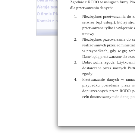
Oferta wdrożenia
Zgodnie z RODO w usługach firmy Ploc
Wersje testowe biuletynu
dla przetwarzania danych:
O firmie Plocman
Niezbędnoć przetwarzania do 
Kontakt z nami
serwisu bąd usługi), której st
przetwarzane tylko i wyłącznie 
Płock
umowy.
Niezbędnoć przetwarzania do c
realizowanych przez administrat
w przypadkach, gdy w grę wch
Dane będą przetwarzane do czasu
Dobrowolna zgoda Użytkownik
dostarczane przez naszych Par
zgody.
Przetwarzanie danych w rama
przypadku posiadania przez n
dopuszczonych przez RODO po
celu dostosowanym do danej po