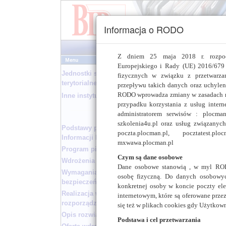
Informacja o RODO
Z dniem 25 maja 2018 r. rozpoc
Europejskiego i Rady (UE) 2016/679 
Jednostki samorządu
fizycznych w związku z przetwarz
terytorialnego
przepływu takich danych oraz uchyle
RODO wprowadza zmiany w zasadach re
Inne instytucje
przypadku korzystania z usług intern
administratorem serwisów : plocman.p
szkolenia4u.pl oraz usług związanyc
Podstawy prawne Biuletynu
poczta.plocman.pl, pocztatest.plo
Informacji Publicznej
mxwawa.plocman.pl
Program pilotażowy
Czym są dane osobowe
Wdrożenia wzorcowe
Dane osobowe stanowią , w myl ROD
Wymagania w zakresie
osobę fizyczną. Do danych osobowych
bezpieczeństwa serwisu BIP
konkretnej osoby w koncie poczty elek
Realizacja wymogów
internetowym, które są oferowane prze
rozporządzenia
się też w plikach cookies gdy Użytkown
Opis rozwiązania
Podstawa i cel przetwarzania