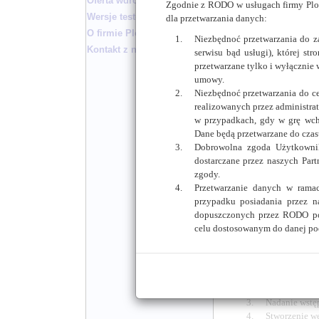
Oferta wdrożenia
oprogramowan
Zgodnie z RODO w usługach firmy Ploc
budowa sameg
Wersje testowe biuletynu
dla przetwarzania danych:
implementację
O firmie Plocman
Niezbędnoć przetwarzania do 
zastosowanie 
Kontakt z nami
serwisu bąd usługi), której st
wykonanie me
przetwarzane tylko i wyłącznie 
zastosowanie 
umowy.
monitorowani
Niezbędnoć przetwarzania do c
Eksploatacja to tak
realizowanych przez administrat
otoczeniu sprzętowy
w przypadkach, gdy w grę wch
oraz utrzymywanie
Dane będą przetwarzane do czasu
bezpieczeństwa wymag
Dobrowolna zgoda Użytkownik
dostarczane przez naszych Par
Chcemy podkreślić, ż
zgody.
tym idzie wszelkie 
Przetwarzanie danych w rama
wyłącznie do opłat
przypadku posiadania przez n
zapewniamy niezbędn
dopuszczonych przez RODO po
wyborze odpowiednie
celu dostosowanym do danej po
Proponujemy następ
Podjęcie prz
o wdrożeniu 
Podpisanie u
Nadanie wstęp
Stworzenie we