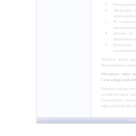
Przeprowadzen
Opcjonalne z
wprowadzenia
Po uzyskaniu
uruchomienie
Zmiana na w
administrator
Przekazanie
uruchomieniu 
Wszelkie dalsze opł
abonamentowy opisa
Oferujemy także us
Cena usługi uzależni
Zaletami takiego roz
za dokonywanie aktu
konieczności wprowa
odpowiednich dla taki
Płock