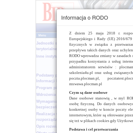
Informacja o RODO
Z dniem 25 maja 2018 r. rozpoc
Europejskiego i Rady (UE) 2016/679 
Jednostki samorządu
fizycznych w związku z przetwarz
terytorialnego
przepływu takich danych oraz uchyle
RODO wprowadza zmiany w zasadach re
Inne instytucje
przypadku korzystania z usług intern
Oferowane przez n
administratorem serwisów : plocman.p
szczegółach z serwis
szkolenia4u.pl oraz usług związanyc
istniejących w serwi
Podstawy prawne Biuletynu
poczta.plocman.pl, pocztatest.plo
Informacji Publicznej
Państwa serwis BI
mxwawa.plocman.pl
Program pilotażowy
zobowiązana jest os
Czym są dane osobowe
czynności związany
Wdrożenia wzorcowe
Dane osobowe stanowią , w myl ROD
informacji administr
Wymagania w zakresie
osobę fizyczną. Do danych osobowych
bezpieczeństwa serwisu BIP
Oferta dotycząca sa
konkretnej osoby w koncie poczty elek
Realizacja wymogów
minimalizację koszt
internetowym, które są oferowane prze
rozporządzenia
jednostkowego serwi
się też w plikach cookies gdy Użytkown
zawierać następujące
Opis rozwiązania
Podstawa i cel przetwarzania